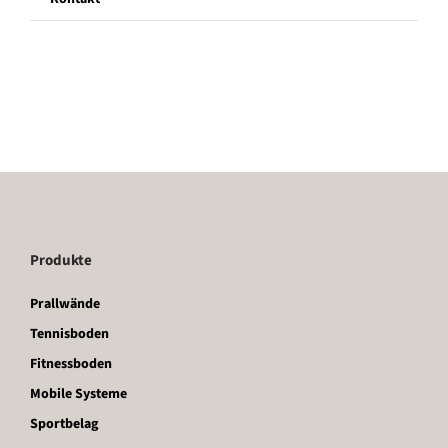
Produkte
Prallwände
Tennisboden
Fitnessboden
Mobile Systeme
Sportbelag