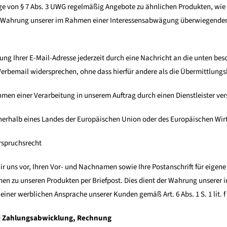
age von § 7 Abs. 3 UWG regelmäßig Angebote zu ähnlichen Produkten, wie 
r Wahrung unserer im Rahmen einer Interessensabwägung überwiegenden 
ng Ihrer E-Mail-Adresse jederzeit durch eine Nachricht an die unten be
erbemail widersprechen, ohne dass hierfür andere als die Übermittlungs
men einer Verarbeitung in unserem Auftrag durch einen Dienstleister ver
 innerhalb eines Landes der Europäischen Union oder des Europäischen Wi
rspruchsrecht
r uns vor, Ihren Vor- und Nachnamen sowie Ihre Postanschrift für eigen
en zu unseren Produkten per Briefpost. Dies dient der Wahrung unser
 einer werblichen Ansprache unserer Kunden gemäß Art. 6 Abs. 1 S. 1 lit. 
i Zahlungsabwicklung, Rechnung