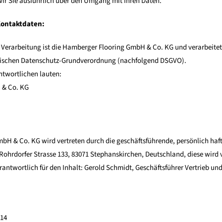
ir Sie ausführlich über den Umgang mit Ihren Daten.
Kontaktdaten:
ie Verarbeitung ist die Hamberger Flooring GmbH & Co. KG und verarbeit
ischen Datenschutz-Grundverordnung (nachfolgend DSGVO).
ntwortlichen lauten:
 & Co. KG
bH & Co. KG wird vertreten durch die geschäftsführende, persönlich ha
hrdorfer Strasse 133, 83071 Stephanskirchen, Deutschland, diese wird ve
antwortlich für den Inhalt: Gerold Schmidt, Geschäftsführer Vertrieb un
714