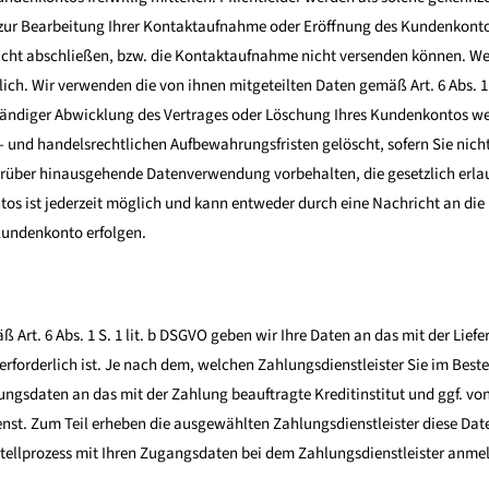
zur Bearbeitung Ihrer Kontaktaufnahme oder Eröffnung des Kundenkonto
icht abschließen, bzw. die Kontaktaufnahme nicht versenden können. We
ich. Wir verwenden die von ihnen mitgeteilten Daten gemäß Art. 6 Abs. 1
ständiger Abwicklung des Vertrages oder Löschung Ihres Kundenkontos wer
- und handelsrechtlichen Aufbewahrungsfristen gelöscht, sofern Sie nicht
rüber hinausgehende Datenverwendung vorbehalten, die gesetzlich erlaubt 
os ist jederzeit möglich und kann entweder durch eine Nachricht an die
Kundenkonto erfolgen.
ß Art. 6 Abs. 1 S. 1 lit. b DSGVO geben wir Ihre Daten an das mit der Lie
 erforderlich ist. Je nach dem, welchen Zahlungsdienstleister Sie im Be
ungsdaten an das mit der Zahlung beauftragte Kreditinstitut und ggf. vo
t. Zum Teil erheben die ausgewählten Zahlungsdienstleister diese Daten
stellprozess mit Ihren Zugangsdaten bei dem Zahlungsdienstleister anmel