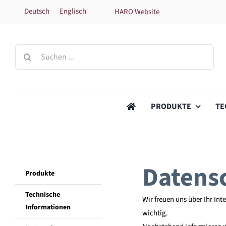
Zum
Deutsch
Englisch
HARO Website
Inhalt
springen
Suche
nach:
PRODUKTE
TE
Datens
Produkte
Technische
Wir freuen uns über Ihr In
Informationen
wichtig.