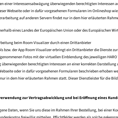
 einer Interessensabwägung überwiegenden berechtigten Interessen an e
ser Webseite oder in dafür vorgesehenen Formularen im Onlineshop wie
Verarbeitung auf anderen Servern findet nur in dem hier erläuterten Rahme
 innerhalb eines Landes der Europäischen Union oder des Europäischen Wi
rbeitung beim Room Visualizer durch einen Drittanbieter
s bzw. der App Room Visualizer erbringt ein Drittanbieter die Dienste z
ufgenommenen Fotos mit der virtuellen Einblendung des jeweiligen HAR
 überwiegenden berechtigten Interessen an einer korrekten Darstellung 
Webseite oder in dafür vorgesehenen Formularen beschrieben erhoben wer
 nur in dem hier erläuterten Rahmen statt. Dieser Dienstleister für die B
verwendung zur Vertragsabwicklung und bei Eröffnung eines Kun
ene Daten, wenn Sie uns diese im Rahmen Ihrer Bestellung, bei einer Ko
undenkontos freiwillig mitteilen. Pflichtfelder werden als solche gekennz