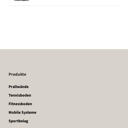
Produkte
Prallwände
Tennisboden
Fitnessboden
Mobile Systeme
Sportbelag