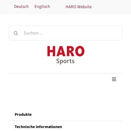
Zum
Deutsch
Englisch
HARO Website
Inhalt
springen
Suche
nach:
Toggle
Navigati
Home
Produkte
Produkte
Technische Informationen
Technische Informationen