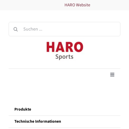
Zum
HARO Website
Inhalt
springen
Suche
nach:
Toggle
Navigati
Home
Produkte
Produkte
Technische Informationen
Technische Informationen