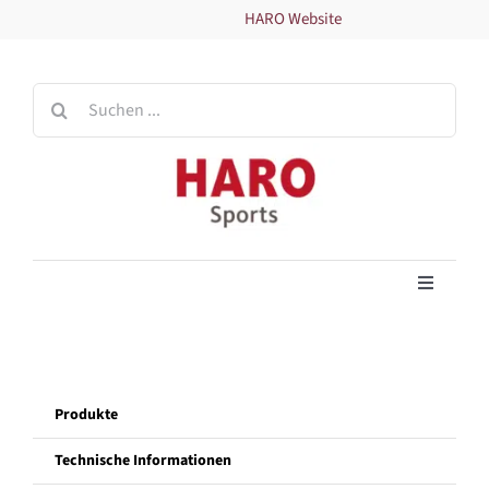
Zum
HARO Website
Inhalt
springen
Suche
nach:
Toggle
Navigati
Home
Produkte
Produkte
Technische Informationen
Technische Informationen