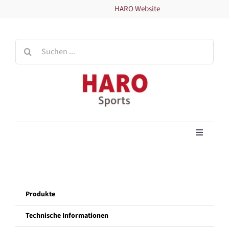
Zum
HARO Website
Inhalt
springen
Suche
nach:
Toggle
Navigati
Home
Produkte
Produkte
Technische Informationen
Technische Informationen