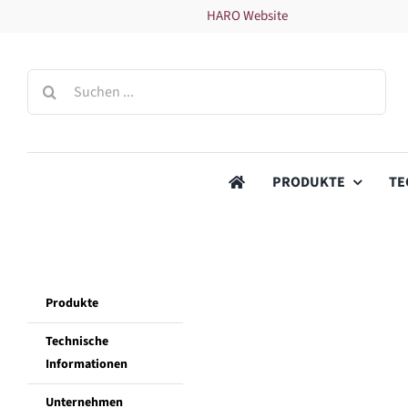
Zum
HARO Website
Inhalt
springen
Suche
nach:
PRODUKTE
TE
Produkte
Technische
Informationen
Unternehmen