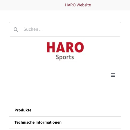
Zum
HARO Website
Inhalt
springen
Suche
nach:
Toggle
Navigati
Home
Produkte
Produkte
Technische Informationen
Technische Informationen