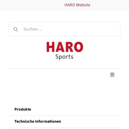
Zum
HARO Website
Inhalt
springen
Suche
nach:
Toggle
Navigati
Home
Produkte
Produkte
Technische Informationen
Technische Informationen