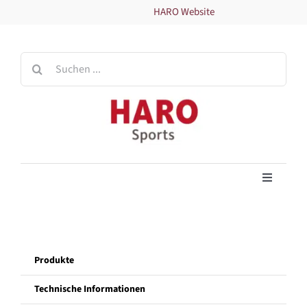
Zum
HARO Website
Inhalt
springen
Suche
nach:
Toggle
Navigati
Home
Produkte
Produkte
Technische Informationen
Technische Informationen